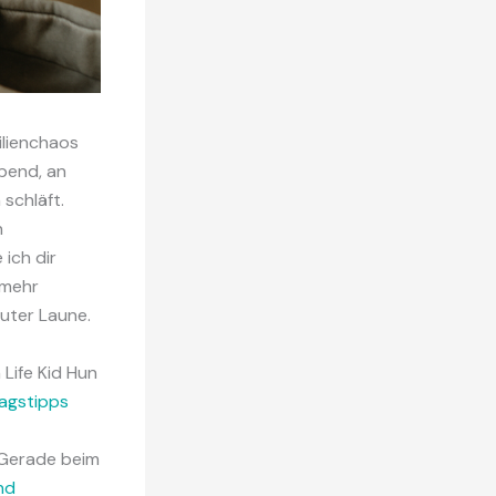
ilienchaos
Abend, an
 schläft.
n
ich dir
 mehr
guter Laune.
Life Kid Hun
tagstipps
. Gerade beim
nd