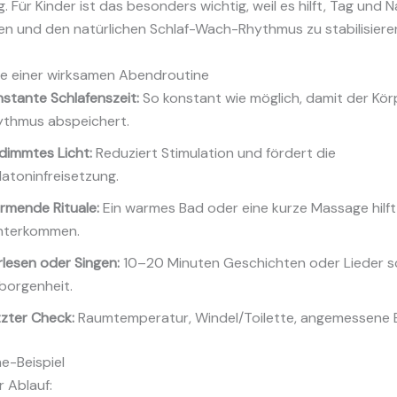
 Für Kinder ist das besonders wichtig, weil es hilft, Tag und 
en und den natürlichen Schlaf-Wach-Rhythmus zu stabilisiere
e einer wirksamen Abendroutine
stante Schlafenszeit:
So konstant wie möglich, damit der Kör
ythmus abspeichert.
dimmtes Licht:
Reduziert Stimulation und fördert die
atoninfreisetzung.
rmende Rituale:
Ein warmes Bad oder eine kurze Massage hilft
nterkommen.
lesen oder Singen:
10–20 Minuten Geschichten oder Lieder s
borgenheit.
zter Check:
Raumtemperatur, Windel/Toilette, angemessene B
e-Beispiel
r Ablauf: