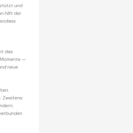
rstützt und
 hilft der
 sodass
ht das
en Momente —
 und neue
lten.
z. Zweitens:
ändern.
g verbunden