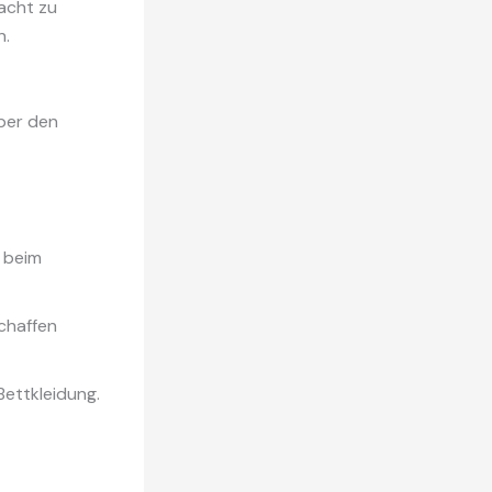
Nacht zu
n.
per den
 beim
chaffen
ettkleidung.