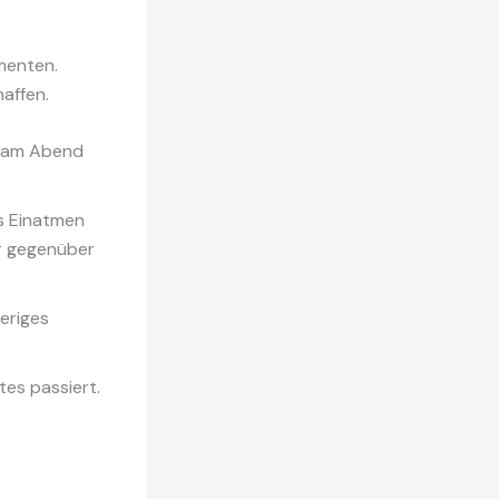
menten.
haffen.
k am Abend
s Einatmen
er gegenüber
ieriges
es passiert.