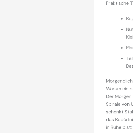
Praktische 
Beg
Nut
Kle
Pla
Te
Be
Morgendliche
Warum ein ru
Der Morgen s
Spirale von 
schenkt Stab
das Bedürfni
in Ruhe bist