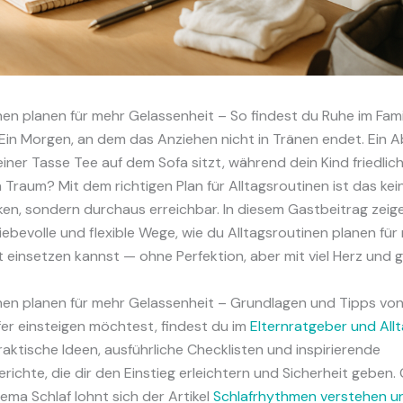
nen planen für mehr Gelassenheit – So findest du Ruhe im Fam
r: Ein Morgen, an dem das Anziehen nicht in Tränen endet. Ein 
iner Tasse Tee auf dem Sofa sitzt, während dein Kind friedlich
in Traum? Mit dem richtigen Plan für Alltagsroutinen ist das kei
, sondern durchaus erreichbar. In diesem Gastbeitrag zeige 
liebevolle und flexible Wege, wie du Alltagsroutinen planen für
 einsetzen kannst — ohne Perfektion, aber mit viel Herz und 
nen planen für mehr Gelassenheit – Grundlagen und Tipps von 
er einsteigen möchtest, findest du im
Elternratgeber und All
raktische Ideen, ausführliche Checklisten und inspirierende
richte, die dir den Einstieg erleichtern und Sicherheit geben
ema Schlaf lohnt sich der Artikel
Schlafrhythmen verstehen u