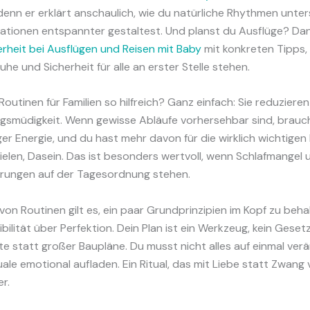
 denn er erklärt anschaulich, wie du natürliche Rhythmen unte
uationen entspannter gestaltest. Und planst du Ausflüge? Dann
erheit bei Ausflügen und Reisen mit Baby
mit konkreten Tipps,
he und Sicherheit für alle an erster Stelle stehen.
outinen für Familien so hilfreich? Ganz einfach: Sie reduzieren
gsmüdigkeit. Wenn gewisse Abläufe vorhersehbar sind, brauc
er Energie, und du hast mehr davon für die wirklich wichtig
ielen, Dasein. Das ist besonders wertvoll, wenn Schlafmangel
rungen auf der Tagesordnung stehen.
von Routinen gilt es, ein paar Grundprinzipien im Kopf zu beha
ibilität über Perfektion. Dein Plan ist ein Werkzeug, kein Geset
tte statt großer Baupläne. Du musst nicht alles auf einmal ver
tuale emotional aufladen. Ein Ritual, das mit Liebe statt Zwan
er.