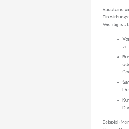
Bausteine e
Ein wirkungs
Wichtig ist:
Vor
vor
Ruh
od
Ch
Sa
Läc
Ku
Das
Beispiel-Mo