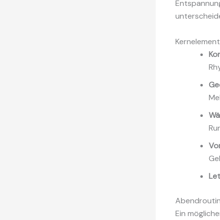
Entspannung.
unterscheid
Kernelement
Kon
Rh
Ge
Mel
Wä
Ru
Vor
Ge
Let
Abendroutin
Ein mögliche