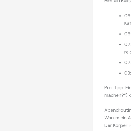
Hier ein Bei
06:
Kaf
06:
07
rei
07:
08:
Pro-Tipp: E
machen?“) ka
Abendroutine
Warum ein Ab
Der Körper l