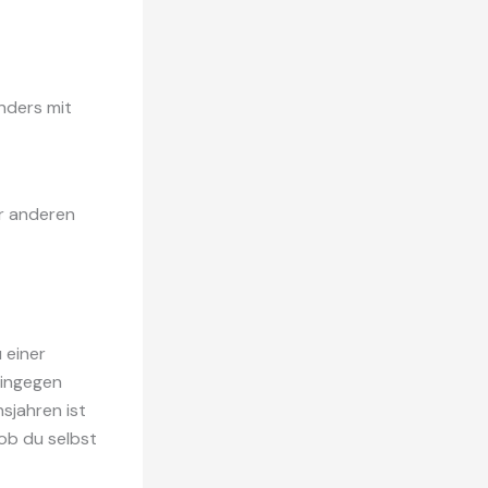
nders mit
r anderen
 einer
hingegen
sjahren ist
ob du selbst