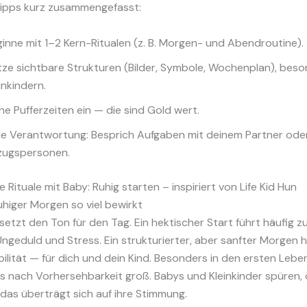
Tipps kurz zusammengefasst:
inne mit 1–2 Kern-Ritualen (z. B. Morgen- und Abendroutine).
ze sichtbare Strukturen (Bilder, Symbole, Wochenplan), beso
inkindern.
ne Pufferzeiten ein — die sind Gold wert.
ile Verantwortung: Besprich Aufgaben mit deinem Partner ode
zugspersonen.
 Rituale mit Baby: Ruhig starten – inspiriert von Life Kid Hun
higer Morgen so viel bewirkt
etzt den Ton für den Tag. Ein hektischer Start führt häufig zu
Ungeduld und Stress. Ein strukturierter, aber sanfter Morgen 
ilität — für dich und dein Kind. Besonders in den ersten Leben
s nach Vorhersehbarkeit groß. Babys und Kleinkinder spüren, 
; das überträgt sich auf ihre Stimmung.