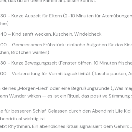
spiel, das du an deine Familie anpassen kannst:
30 – Kurze Auszeit für Eltern (2–10 Minuten für Atemübunge
fee)
40 – Kind sanft wecken, Kuscheln, Windelcheck
:00 – Gemeinsames Frühstück: einfache Aufgaben für das Kin
chen, Brötchen wählen)
30 – Kurze Bewegungszeit (Fenster öffnen, 10 Minuten frische
00 – Vorbereitung für Vormittagsaktivität (Tasche packen, A
in kleines „Morgen-Lied“ oder eine Begrüßungsrunde („Was ma
nn Wunder wirken — es ist ein Ritual, das positive Stimmung 
 für besseren Schlaf: Gelassen durch den Abend mit Life Kid
endritual wichtig ist
iebt Rhythmen. Ein abendliches Ritual signalisiert dem Gehirn: 