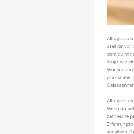
Alltagsrouti
Stell dir vo
dem du mit e
Klingt wie e
Wunschdenken
praxisnahe, 
Gelassenheit
Alltagsrouti
Wenn du tief
zahlreiche p
Erfahrungsbe
sensiblen Th