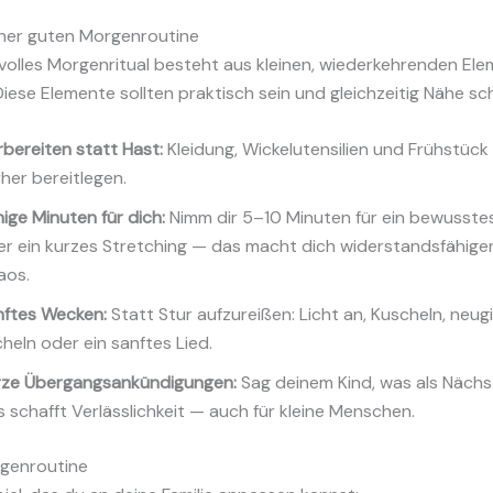
iner guten Morgenroutine
volles Morgenritual besteht aus kleinen, wiederkehrenden Ele
 Diese Elemente sollten praktisch sein und gleichzeitig Nähe sc
bereiten statt Hast:
Kleidung, Wickelutensilien und Frühstüc
her bereitlegen.
ige Minuten für dich:
Nimm dir 5–10 Minuten für ein bewusste
er ein kurzes Stretching — das macht dich widerstandsfähig
aos.
nftes Wecken:
Statt Stur aufzureißen: Licht an, Kuscheln, neug
heln oder ein sanftes Lied.
rze Übergangsankündigungen:
Sag deinem Kind, was als Nächst
 schafft Verlässlichkeit — auch für kleine Menschen.
rgenroutine